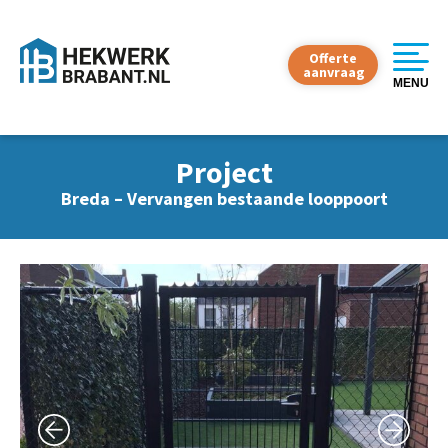
Spijlenhekwerk
Modern hekwerk
Offerte
Klassiek sierhekwerk
aanvraag
MENU
Draadafsluiting
Betonnen afsluiting
Metalen hekwerk
Project
Eigen ontwerp
Breda – Vervangen bestaande looppoort
Tuinpoorten
Draaipoorten
Schuifpoorten
Sierpoorten
Montage
Omheining plaatsen
Dubbelstaafmat hekwerk plaatsen