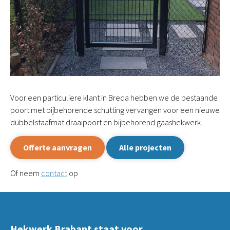
Reparatie of schade
Inspiratie
Wie zijn wij?
Projecten
Blogs
Voor een particuliere klant in Breda hebben we de bestaande
Bezoek de showtuin
poort met bijbehorende schutting vervangen voor een nieuwe
dubbelstaafmat draaipoort en bijbehorend gaashekwerk.
Contact
Offerte aanvragen
Alle projecten
Of neem
contact
op
Hekwerk Brabant staat voor